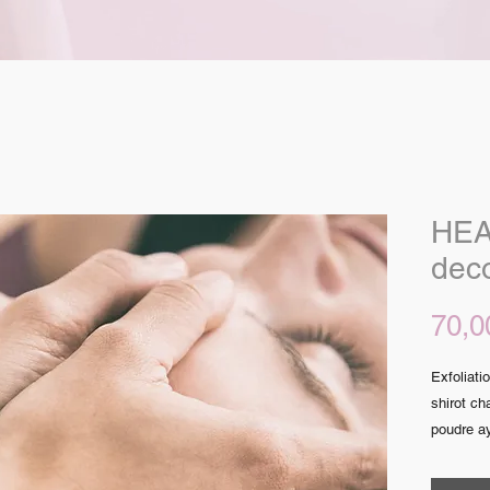
HEA
dec
70,0
Exfoliati
shirot ch
poudre a
65MINS