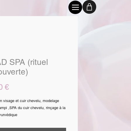
D SPA (rituel
ouverte)
Prix
0 €
on visage et cuir chevelu, modelage
ampi ,SPA du cuir chevelu, rinçage à la
yurvédique